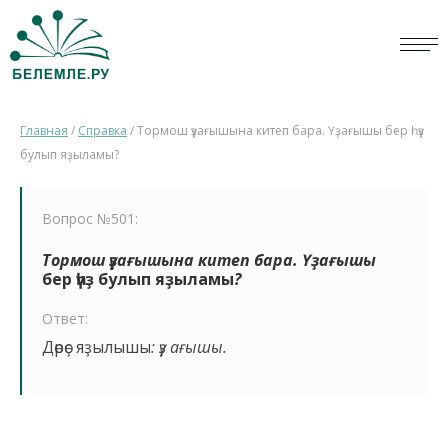
СЛОВАРИ
Главная
/
Справка
/
Тормош үҙағышына китеп бара. Үҙағышы бер һүҙ
ОПРОС
булып яҙыламы?
БИБЛИОТЕКА
Вопрос №501:
СПРАВКА
Тормош үҙағышына китеп бара. Үҙағышы
бер һүҙ булып яҙыламы
?
ПЕРСОНАЛИИ
Ответ:
НОВОСТИ
Дөрөҫ яҙылышы
: үҙ ағышы.
ВИКТОРИНА
ПРАВИЛА