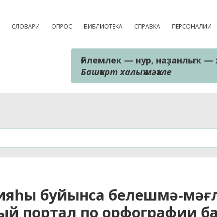
СЛОВАРИ
ОПРОС
БИБЛИОТЕКА
СПРАВКА
ПЕРСОНАЛИИ
Ғилемлек — нур, наҙанлыҡ — 
Башҡорт халыҡ мәҡәле
фияһы буйынса белешмә-мәғ
й портал по орфографии б