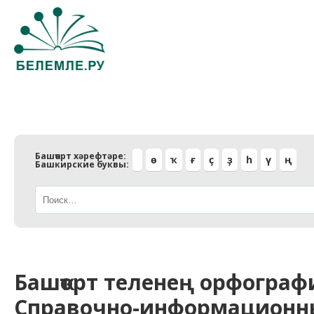
Башҡорт хәрефтәре:
ө
ҡ
ғ
ҫ
ҙ
һ
ү
ң
Башкирские буквы:
Башҡорт теленең орфогра
Справочно-информационны