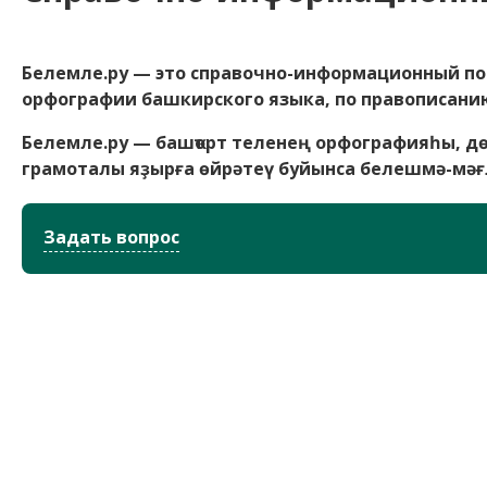
Белемле.ру — это справочно-информационный по
орфографии башкирского языка, по правописанию
Белемле.ру — башҡорт теленең орфографияһы, дөр
грамоталы яҙырға өйрәтеү буйынса белешмә-мәғ
Задать вопрос