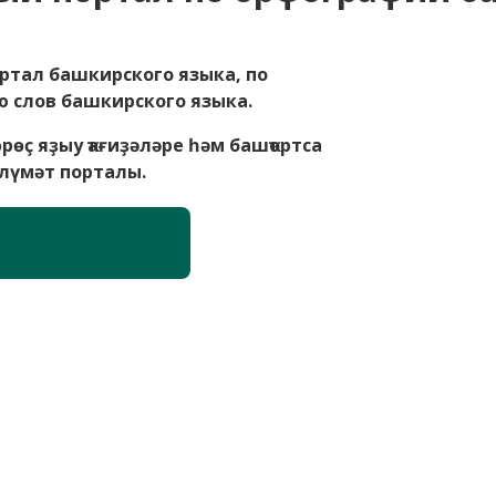
ртал башкирского языка, по
 слов башкирского языка.
өҫ яҙыу ҡағиҙәләре һәм башҡортса
лүмәт порталы.