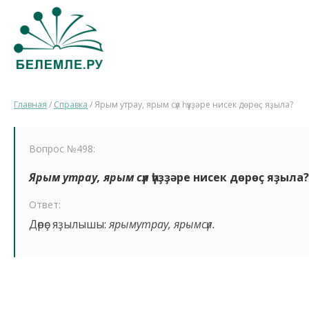
Главная
/
Справка
/
Ярым утрау, ярым сүл һүҙҙәре нисек дөрөҫ яҙыла?
Вопрос №498:
Ярым утрау, ярым сүл
һүҙҙәре нисек дөрөҫ яҙыла?
Ответ:
Дөрөҫ яҙылышы:
ярымутрау, ярымсүл.