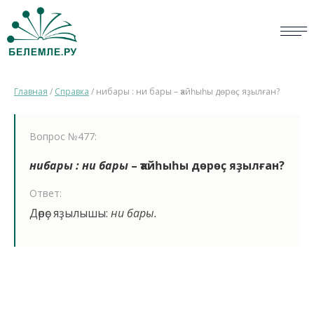
СЛОВАРИ
Главная
/
Справка
/
нибары : ни бары – ҡайһыһы дөрөҫ яҙылған?
ОПРОС
БИБЛИОТЕКА
Вопрос №477:
СПРАВКА
нибары : ни бары
– ҡайһыһы дөрөҫ яҙылған?
Ответ:
ПЕРСОНАЛИИ
Дөрөҫ яҙылышы:
ни бары.
НОВОСТИ
ВИКТОРИНА
ПРАВИЛА