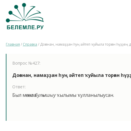
Главная
/
Справка
/
Доғанан, намаҙҙан һуң әйтеп ҡуйыла торған һүҙҙе
Вопрос №427:
Доғанан, намаҙҙан һуң әйтеп ҡуйыла торған һ
Ответ:
Был мәғәнәлә
бул
ы
шыу
ҡылымы ҡулланылыусан.