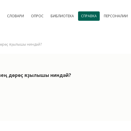
СЛОВАРИ
ОПРОС
БИБЛИОТЕКА
СПРАВКА
ПЕРСОНАЛИИ
ң дөрөҫ яҙылышы ниндәй?
үҙҙең дөрөҫ яҙылышы ниндәй?