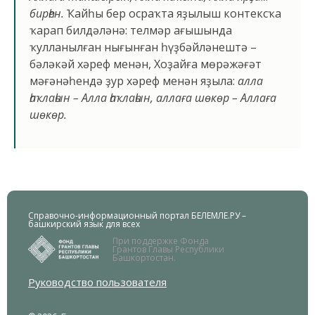
бирһен
.
Ҡайһы бер осраҡта яҙылыш контексҡа
ҡарап билдәләнә: телмәр ағышында
ҡулланылған нығынған һүҙбәйләнештә –
бәләкәй хәреф менән, Хоҙайға мөрәжәғәт
мәғәнәһендә ҙур хәреф менән яҙыла:
алла
һаҡлаһын – Алла һаҡлаһын, аллаға шөкөр – Аллаға
шөкөр.
Справочно-информационный портал БЕЛЕМЛЕ.РУ –
башкирский язык для всех
При поддержке Фонда
Грантов Главы Республики
Башкортостан.
Руководство пользователя