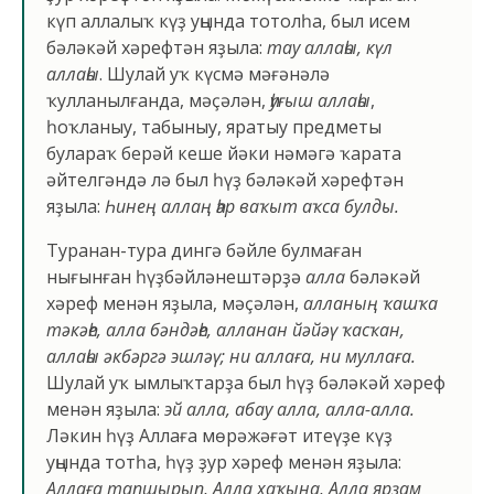
күп аллалыҡ күҙ уңында тотолһа, был исем
бәләкәй хәрефтән яҙыла:
тау аллаһы, күл
аллаһы
. Шулай уҡ күсмә мәғәнәлә
ҡулланылғанда, мәҫәлән,
һуғыш аллаһы
,
һоҡланыу, табыныу, яратыу предметы
булараҡ берәй кеше йәки нәмәгә ҡарата
әйтелгәндә лә был һүҙ бәләкәй хәрефтән
яҙыла:
Һинең аллаң һәр ваҡыт аҡса булды.
Туранан-тура дингә бәйле булмаған
нығынған һүҙбәйләнештәрҙә
алла
бәләкәй
хәреф менән яҙыла, мәҫәлән,
алланың ҡашҡа
тәкәһе, алла бәндәһе, алланан йәйәү ҡасҡан,
аллаһы әкбәргә эшләү; ни аллаға, ни муллаға.
Шулай уҡ ымлыҡтарҙа был һүҙ бәләкәй хәреф
менән яҙыла:
эй алла, абау алла, алла-алла.
Ләкин һүҙ Аллаға мөрәжәғәт итеүҙе күҙ
уңында тотһа, һүҙ ҙур хәреф менән яҙыла:
Аллаға тапшырып, Алла хаҡына,
Алла ярҙам