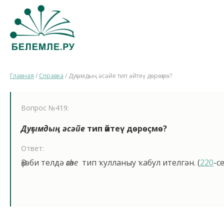
Главная
/
Справка
/
Дуҫымдың әсәйе тип әйтеү дөрөҫмө?
Вопрос №419:
Дуҫымдың
әсәйе
тип әйтеү дөрөҫмө?
Ответ:
Әҙәби телдә
әсәһе
тип ҡулланыу ҡабул ителгән. (
220
-с