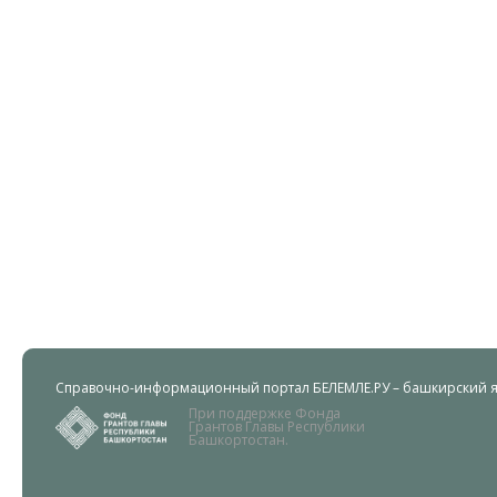
Справочно-информационный портал БЕЛЕМЛЕ.РУ – башкирский яз
При поддержке Фонда
Грантов Главы Республики
Башкортостан.