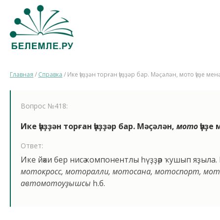
Главная
/
Справка
/
Ике һүҙҙән торған һүҙҙәр бар. Мәҫәлән, мото һүҙе м
Вопрос №418:
Ике һүҙҙән торған һүҙҙәр бар. Мәҫәлән,
мото
һүҙе 
Ответ:
Ике йәки бер нисә компонентлы һүҙҙәр ҡушып яҙыла. 
мотокросс, моторалли, мотосана, мотоспорт, мо
автомотоуҙышсы
һ.б.