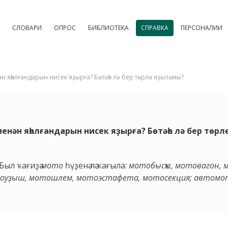
СЛОВАРИ
ОПРОС
БИБЛИОТЕКА
СПРАВКА
ПЕРСОНАЛИИ
енән яһалғандарын нисек яҙырға? Бөтәһе лә бер төрлө яҙыламы?
менән яһалғандарын нисек яҙырға? Бөтәһе лә бер төр
Был ҡағиҙә
мото
һүҙенә лә ҡағыла:
мотобысҡы, мотовагон, 
тоуҙыш, мотошлем, мотоэстафета, мотосекция; автомо