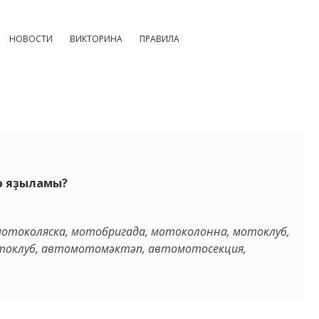
НОВОСТИ
ВИКТОРИНА
ПРАВИЛА
лө яҙыламы?
мотоколяска, мотобригада, мотоколонна, мотоклуб,
токлуб, автомотомәктәп, автомотосекция,