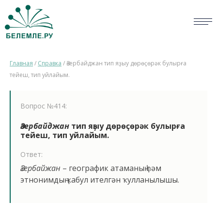
СЛОВАРИ
Главная
/
Справка
/
Әзербайджан тип яҙыу дөрөҫөрәк булырға
ОПРОС
тейеш, тип уйлайым.
БИБЛИОТЕКА
Вопрос №414:
СПРАВКА
Әзербайджан
тип яҙыу дөрөҫөрәк булырға
тейеш, тип уйлайым.
ПЕРСОНАЛИИ
Ответ:
НОВОСТИ
Әзербайжан
– географик атаманың һәм
этнонимдың ҡабул ителгән ҡулланылышы.
ВИКТОРИНА
ПРАВИЛА