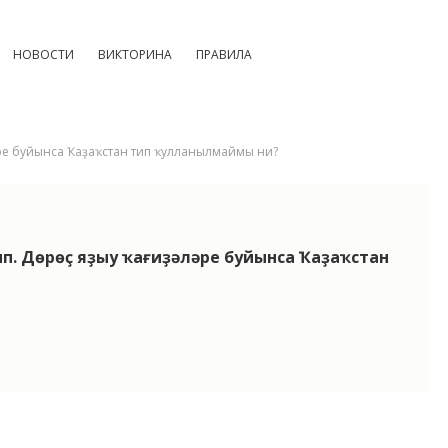
НОВОСТИ
ВИКТОРИНА
ПРАВИЛА
ләре буйынса Ҡаҙаҡстан тип ҡулланылмаймы ни?
п. Дөрөҫ яҙыу ҡағиҙәләре буйынса Ҡаҙаҡстан