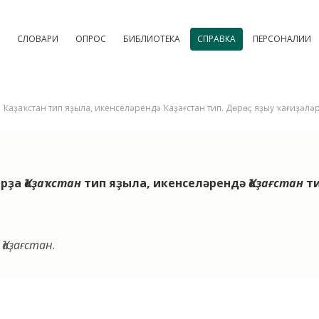
СЛОВАРИ
ОПРОС
БИБЛИОТЕКА
СПРАВКА
ПЕРСОНАЛИИ
а Ҡаҙаҡстан тип яҙыла, икенселәрендә Ҡаҙағстан тип. Дөрөҫ яҙыу ҡағиҙә
арҙа
Ҡаҙаҡстан
тип яҙыла, икенселәрендә
Ҡаҙағстан
ти
–
Ҡаҙағстан
.