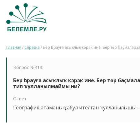
Главная
/
Справка
/
Бер һорауға асыҡлыҡ кәрәк ине. Бер төр баҫмаларҙ
Вопрос №413:
Бер һорауға асыҡлыҡ кәрәк ине. Бер төр баҫмал
тип ҡулланылмаймы ни?
Ответ:
Географик атаманың ҡабул ителгән ҡулланылышы 