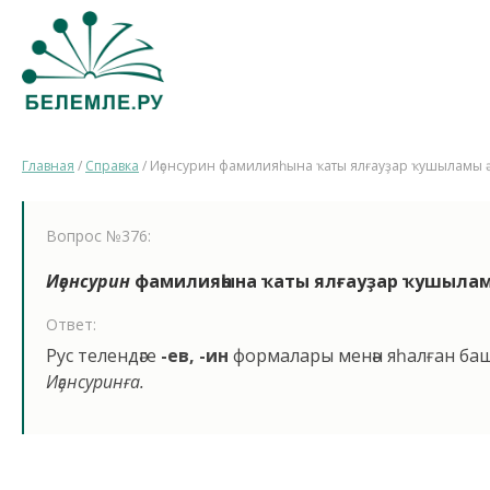
Главная
/
Справка
/
Иҫәнсурин фамилияһына ҡаты ялғауҙар ҡушыламы әл
Вопрос №376:
Иҫәнсурин
фамилияһына ҡаты ялғауҙар ҡушыламы
Ответ:
Рус телендәге
-ев, -ин
формалары менән яһалған баш
Иҫәнсуринға.