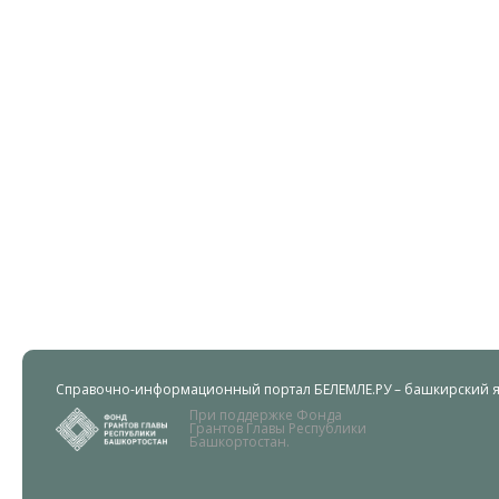
Справочно-информационный портал БЕЛЕМЛЕ.РУ – башкирский яз
При поддержке Фонда
Грантов Главы Республики
Башкортостан.