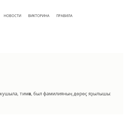
НОВОСТИ
ВИКТОРИНА
ПРАВИЛА
 ҡушыла, тимәк, был фамилияның дөрөҫ яҙылышы: