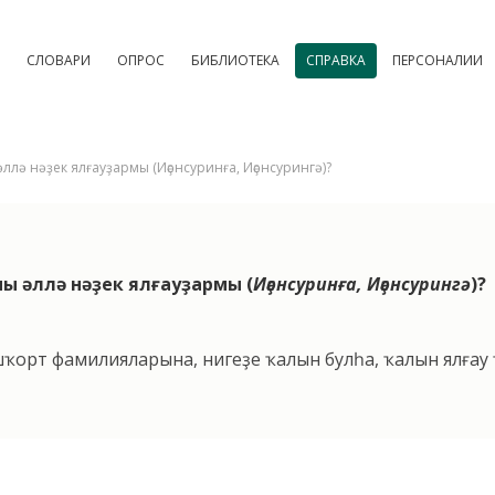
СЛОВАРИ
ОПРОС
БИБЛИОТЕКА
СПРАВКА
ПЕРСОНАЛИИ
лә нәҙек ялғауҙармы (Иҫәнсуринға, Иҫәнсурингә)?
 әллә нәҙек ялғауҙармы (
Иҫәнсуринға, Иҫәнсурингә
)?
ҡорт фамилияларына, нигеҙе ҡалын булһа, ҡалын ялғау