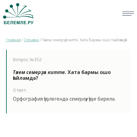
СЛОВАРИ
Главная
/
Справка
/
Тәнем семерҙәп китте. Хата бармы ошо һөйләмдә?
ОПРОС
БИБЛИОТЕКА
Вопрос №352:
СПРАВКА
Тәнем семерҙәп китте.
Хата бармы ошо
һөйләмдә?
ПЕРСОНАЛИИ
Ответ:
Орфография һүҙлегендә
семерләү
һүҙе бирелә.
НОВОСТИ
ВИКТОРИНА
ПРАВИЛА