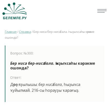
СЛОВАРИ
Главная
/
Справка
/
Бер нисә : бер-нисә бала. Һыҙыҡсаһы кәрәкме
ОПРОС
ошонда?
БИБЛИОТЕКА
Вопрос №300:
СПРАВКА
Бер нисә : бер-нисә бала.
Һыҙыҡсаһы кәрәкме
ошонда?
ПЕРСОНАЛИИ
Ответ:
НОВОСТИ
Дөрөҫ яҙылышы:
бер нисә бала
, һыҙыҡса
ҡуйылмай
.
216-сы һорауҙы ҡарағыҙ.
ВИКТОРИНА
ПРАВИЛА