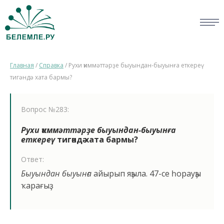
СЛОВАРИ
Главная
/
Справка
/
Рухи ҡиммәттәрҙе быуындан-быуынға еткереү
ОПРОС
тигәндә хата бармы?
БИБЛИОТЕКА
Вопрос №283:
СПРАВКА
Рухи ҡиммәттәрҙе быуындан-быуынға
еткереү
тигәндә хата бармы?
ПЕРСОНАЛИИ
Ответ:
НОВОСТИ
Быуындан быуынға
айырып яҙыла. 47-се һорауҙы
ҡарағыҙ.
ВИКТОРИНА
ПРАВИЛА