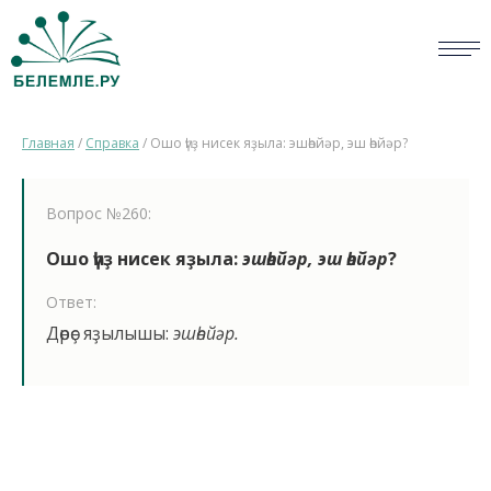
СЛОВАРИ
Главная
/
Справка
/
Ошо һүҙ нисек яҙыла: эшһөйәр, эш һөйәр?
ОПРОС
БИБЛИОТЕКА
Вопрос №260:
СПРАВКА
Ошо һүҙ нисек яҙыла:
эшһөйәр, эш һөйәр
?
Ответ:
ПЕРСОНАЛИИ
Дөрөҫ яҙылышы:
эшһөйәр.
НОВОСТИ
ВИКТОРИНА
ПРАВИЛА