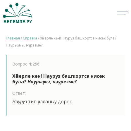
СЛОВАРИ
Главная
/
Справка
/
Хәйерле көн! Науруз башҡортса нисек була?
ОПРОС
Наурыҙмы, нәүрезме?
БИБЛИОТЕКА
Вопрос №256:
СПРАВКА
Хәйерле көн! Науруз башҡортса нисек
була?
Наурыҙмы, нәүрезме
?
ПЕРСОНАЛИИ
Ответ:
НОВОСТИ
Науруз
тип ҡулланыу дөрөҫ.
ВИКТОРИНА
ПРАВИЛА