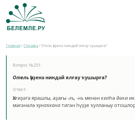
Главная
/
Справка
/
Отель һүҙенә ниндәй ялғау ҡушырға?
Вопрос №251:
Отель
һүҙенә ниндәй ялғау ҡушырға?
Ответ:
Ҡағиҙәгә ярашлы, аҙағы
-ль, -нь
менән килһә йәки ик
мәғәнәлә
ҡунаҡхана
тигән һүҙҙе ҡулланыу отошлор