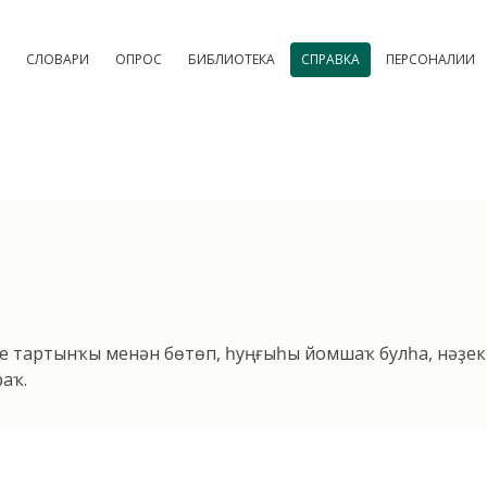
СЛОВАРИ
ОПРОС
БИБЛИОТЕКА
СПРАВКА
ПЕРСОНАЛИИ
е тартынҡы менән бөтөп, һуңғыһы йомшаҡ булһа, нәҙек
аҡ.