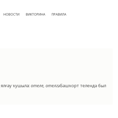
НОВОСТИ
ВИКТОРИНА
ПРАВИЛА
 ялғау ҡушыла:
отеле, отелгә.
Башҡорт телендә был