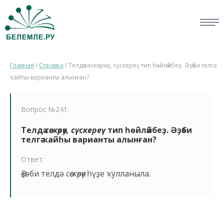
СЛОВАРИ
Главная
/
Справка
/
Телдә сөскөрөү, сүскереү тип һөйләйбеҙ. Әҙәби телгә
ОПРОС
ҡайһы варианты алынған?
БИБЛИОТЕКА
Вопрос №241:
СПРАВКА
Телдә
сөскөрөү, сүскереү
тип һөйләйбеҙ. Әҙәби
телгә ҡайһы варианты алынған?
ПЕРСОНАЛИИ
Ответ:
НОВОСТИ
Әҙәби телдә
сөскөрөү
һүҙе ҡулланыла.
ВИКТОРИНА
ПРАВИЛА