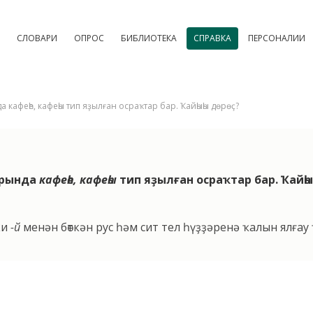
СЛОВАРИ
ОПРОС
БИБЛИОТЕКА
СПРАВКА
ПЕРСОНАЛИИ
кафеһе, кафеһы тип яҙылған осраҡтар бар. Ҡайһыһы дөрөҫ?
арында
кафеһе, кафеһы
тип яҙылған осраҡтар бар. Ҡайһы
ки
-й
менән бөткән рус һәм сит тел һүҙҙәренә ҡалын ялғау