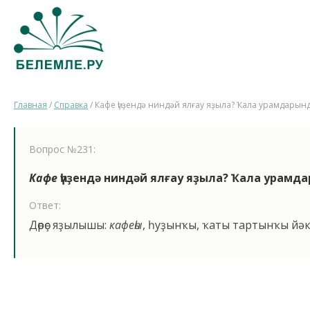
Главная
/
Справка
/
Кафе һүҙендә ниндәй ялғау яҙыла? Ҡала урамдарында 
Вопрос №231:
Кафе
һүҙендә ниндәй ялғау яҙыла? Ҡала урамд
Ответ:
Дөрөҫ яҙылышы:
кафеһы
, һуҙынҡы, ҡаты тартынҡы йә