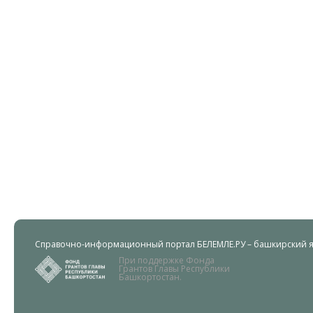
Справочно-информационный портал БЕЛЕМЛЕ.РУ – башкирский яз
При поддержке Фонда
Грантов Главы Республики
Башкортостан.