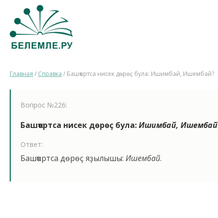
Главная
/
Справка
/
Башҡортса нисек дөрөҫ була: Ишимбай, Ишембай?
Вопрос №226:
Башҡортса нисек дөрөҫ була:
Ишимбай, Ишембай
Ответ:
Башҡортса дөрөҫ яҙылышы:
Ишембай
.