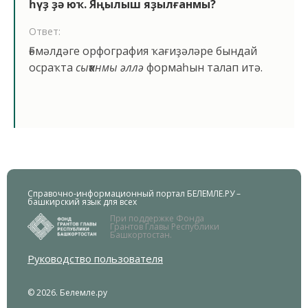
һүҙ ҙә юҡ. Яңылыш яҙылғанмы?
Ответ:
Ғәмәлдәге орфография ҡағиҙәләре бындай
осраҡта
сыҡҡанмы әллә
формаһын талап итә.
Справочно-информационный портал БЕЛЕМЛЕ.РУ –
башкирский язык для всех
При поддержке Фонда
Грантов Главы Республики
Башкортостан.
Руководство пользователя
© 2026. Белемле.ру