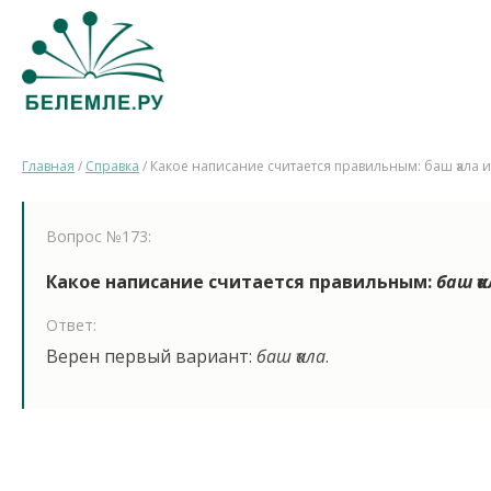
Главная
/
Справка
/
Какое написание считается правильным: баш ҡала и
Вопрос №173:
Какое написание считается правильным:
баш ҡ
Ответ:
Верен первый вариант:
баш ҡала
.