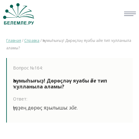
СЛОВАРИ
Главная
/
Справка
/
Һаумыһығыҙ! Дөрөҫләү яуабы әйе тип ҡулланыла
ОПРОС
аламы?
БИБЛИОТЕКА
Вопрос №164:
СПРАВКА
Һаумыһығыҙ! Дөрөҫләү яуабы
әйе
тип
ҡулланыла аламы?
ПЕРСОНАЛИИ
Ответ:
НОВОСТИ
Һүҙҙең дөрөҫ яҙылышы:
эйе
.
ВИКТОРИНА
ПРАВИЛА