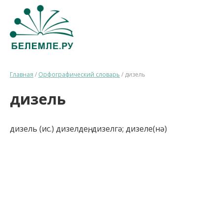
Главная
/
Орфографический словарь
/
дизель
дизель
дизель (ис.) дизелдең, дизелгә; дизеле(нә)