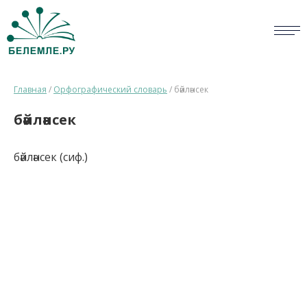
СЛОВАРИ
Главная
/
Орфографический словарь
/
бәйләнсек
ОПРОС
бәйләнсек
БИБЛИОТЕКА
бәйләнсек (сиф.)
СПРАВКА
ПЕРСОНАЛИИ
НОВОСТИ
ВИКТОРИНА
ПРАВИЛА