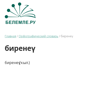
Главная
/
Орфографический словарь
/
биренеү
биренеү
биренеү (ҡыл.)