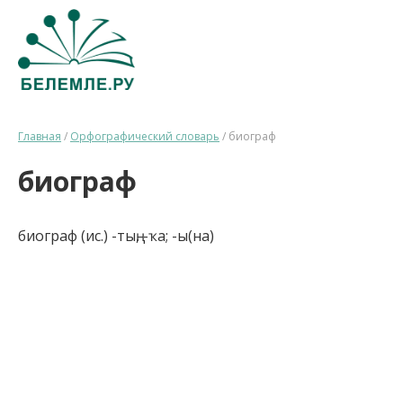
Главная
/
Орфографический словарь
/
биограф
биограф
биограф (ис.) -тың, -ҡа; -ы(на)