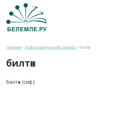
Главная
/
Орфографический словарь
/
билтәк
билтәк
билтәк (сиф.)