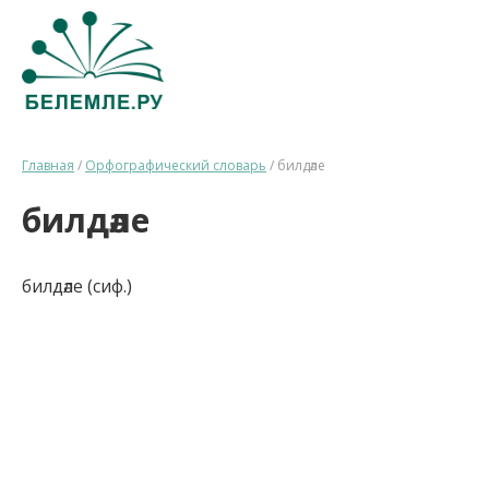
Главная
/
Орфографический словарь
/
билдәле
билдәле
билдәле (сиф.)