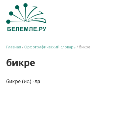
Главная
/
Орфографический словарь
/
бикре
бикре
бикре (ис.) -ләр