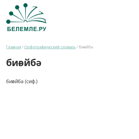
Главная
/
Орфографический словарь
/
биғәйбә
биғәйбә
биғәйбә (сиф.)