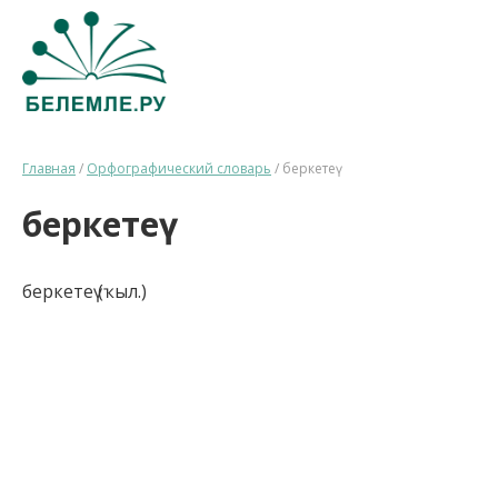
Главная
/
Орфографический словарь
/
беркетеү
беркетеү
беркетеү (ҡыл.)