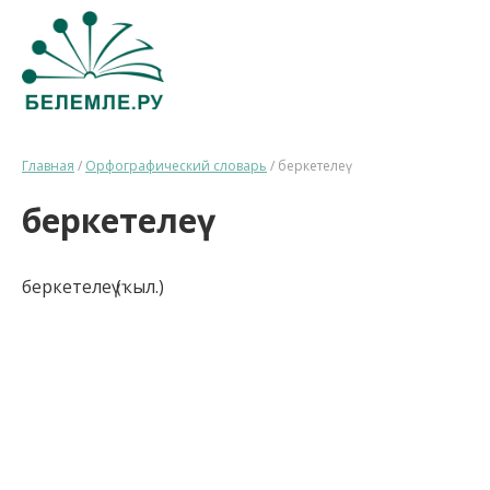
Главная
/
Орфографический словарь
/
беркетелеү
беркетелеү
беркетелеү (ҡыл.)