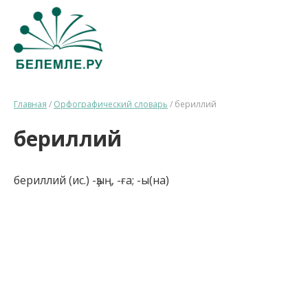
Главная
/
Орфографический словарь
/
бериллий
бериллий
бериллий (ис.) -ҙың, -ға; -ы(на)