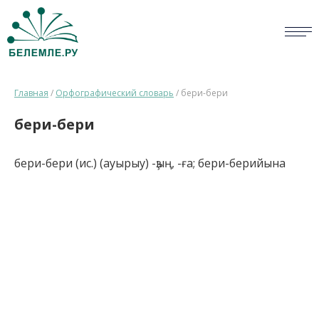
СЛОВАРИ
Главная
/
Орфографический словарь
/
бери-бери
ОПРОС
бери-бери
БИБЛИОТЕКА
бери-бери (ис.) (ауырыу) -ҙың, -ға; бери-берийына
СПРАВКА
ПЕРСОНАЛИИ
НОВОСТИ
ВИКТОРИНА
ПРАВИЛА