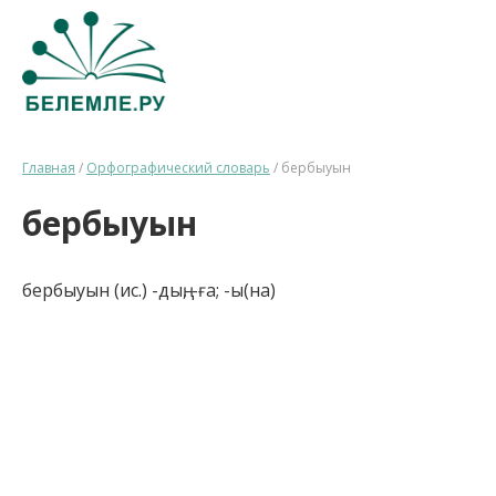
Главная
/
Орфографический словарь
/
бербыуын
бербыуын
бербыуын (ис.) -дың, -ға; -ы(на)