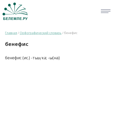
СЛОВАРИ
Главная
/
Орфографический словарь
/
бенефис
ОПРОС
бенефис
БИБЛИОТЕКА
бенефис (ис.) -тың, -ҡа; -ы(на)
СПРАВКА
ПЕРСОНАЛИИ
НОВОСТИ
ВИКТОРИНА
ПРАВИЛА