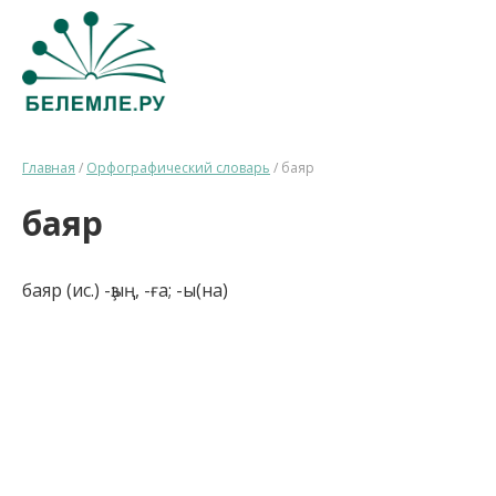
Главная
/
Орфографический словарь
/
баяр
баяр
баяр (ис.) -ҙың, -ға; -ы(на)