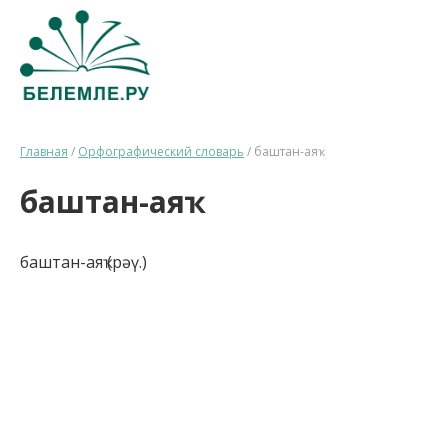
Главная
/
Орфографический словарь
/
баштан-аяҡ
баштан-аяҡ
баштан-аяҡ (рәү.)