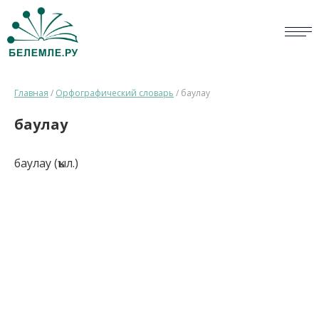
СЛОВАРИ
Главная
/
Орфографический словарь
/
баулау
ОПРОС
баулау
БИБЛИОТЕКА
баулау (ҡыл.)
СПРАВКА
ПЕРСОНАЛИИ
НОВОСТИ
ВИКТОРИНА
ПРАВИЛА