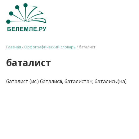
Главная
/
Орфографический словарь
/
баталист
баталист
баталист (ис.) баталисҡа, баталистан; баталисы(на)