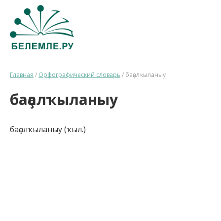
Главная
/
Орфографический словарь
/
баҫалҡыланыу
баҫалҡыланыу
баҫалҡыланыу (ҡыл.)