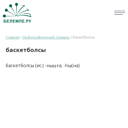
СЛОВАРИ
Главная
/
Орфографический словарь
/
баскетболсы
ОПРОС
баскетболсы
БИБЛИОТЕКА
баскетболсы (ис.) -ның, -ға; -һы(на)
СПРАВКА
ПЕРСОНАЛИИ
НОВОСТИ
ВИКТОРИНА
ПРАВИЛА