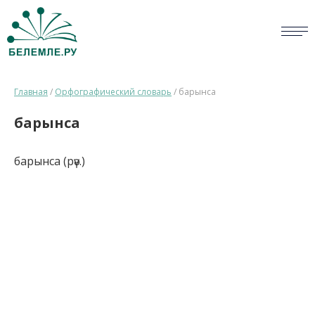
СЛОВАРИ
Главная
/
Орфографический словарь
/
барынса
ОПРОС
барынса
БИБЛИОТЕКА
барынса (рәү.)
СПРАВКА
ПЕРСОНАЛИИ
НОВОСТИ
ВИКТОРИНА
ПРАВИЛА