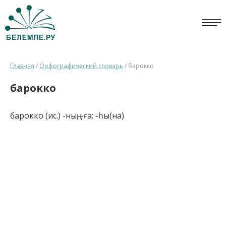
СЛОВАРИ
Главная
/
Орфографический словарь
/
барокко
ОПРОС
барокко
БИБЛИОТЕКА
барокко (ис.) -ның, -ға; -һы(на)
СПРАВКА
ПЕРСОНАЛИИ
НОВОСТИ
ВИКТОРИНА
ПРАВИЛА