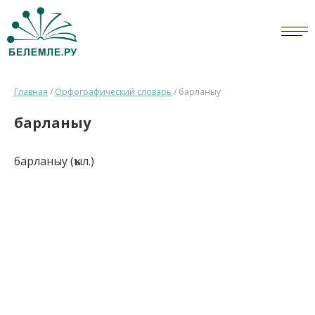
СЛОВАРИ
Главная
/
Орфографический словарь
/
барланыу
ОПРОС
барланыу
БИБЛИОТЕКА
барланыу (ҡыл.)
СПРАВКА
ПЕРСОНАЛИИ
НОВОСТИ
ВИКТОРИНА
ПРАВИЛА