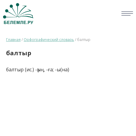
СЛОВАРИ
Главная
/
Орфографический словарь
/
балтыр
ОПРОС
балтыр
БИБЛИОТЕКА
балтыр (ис.) -ҙың, -ға; -ы(на)
СПРАВКА
ПЕРСОНАЛИИ
НОВОСТИ
ВИКТОРИНА
ПРАВИЛА