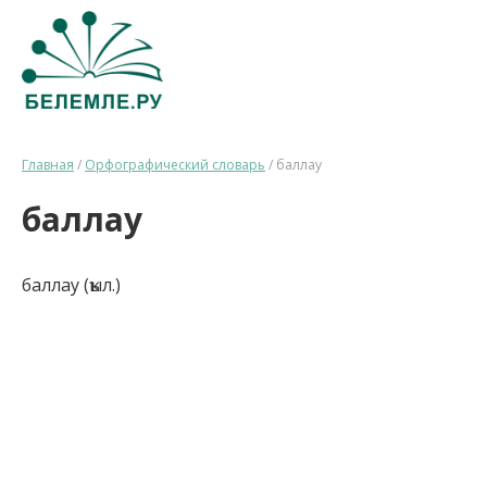
Главная
/
Орфографический словарь
/
баллау
баллау
баллау (ҡыл.)