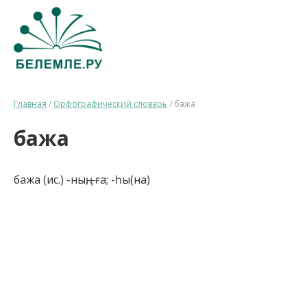
Главная
/
Орфографический словарь
/
бажа
бажа
бажа (ис.) -ның, -ға; -һы(на)