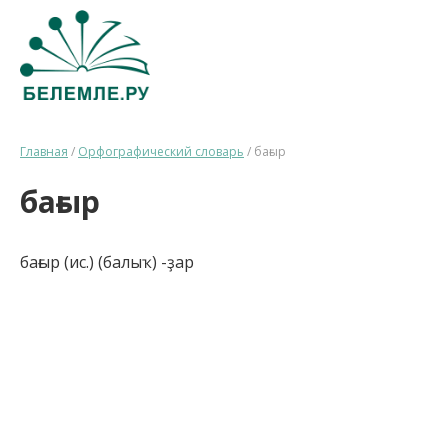
Главная
/
Орфографический словарь
/
бағыр
бағыр
бағыр (ис.) (балыҡ) -ҙар